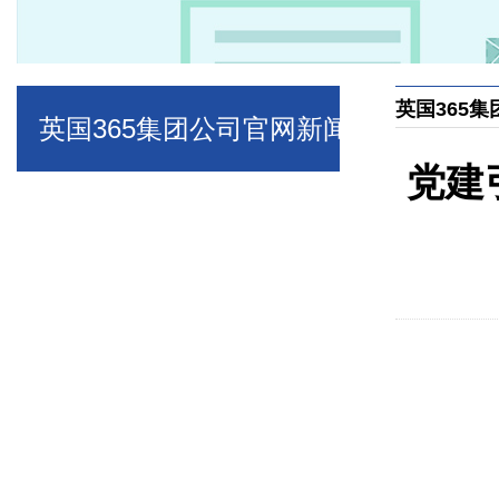
英国365
英国365集团公司官网新闻
党建