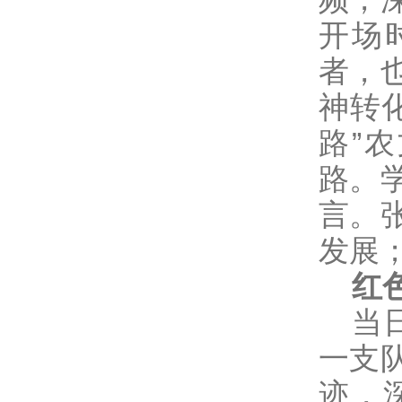
开场
者，
神转
路”
路。
言。
发展
红
当
一支
迹，