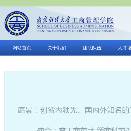
网站首页
关于我们
团队队伍
人才
巡察公告