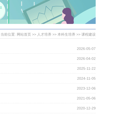
当前位置:
网站首页
>>
人才培养
>>
本科生培养
>>
课程建设
2026-05-07
2026-04-02
2025-11-22
2024-11-05
2023-12-06
2021-05-06
2020-12-29