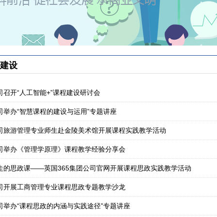
建设
司召开“人工智能+”课程建设研讨会
司举办“智慧课程的建设与运用”专题讲座
司旅游管理专业师生赴金陵美术馆开展课程实践教学活动
司举办《管理学原理》课程教学经验分享会
走的思政课——英国365集团公司官网开展课程思政实践教学活动
司开展工商管理专业课程思政专题教学沙龙
司举办“课程思政的内涵与实践途径”专题讲座