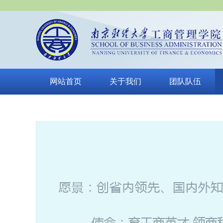
网站首页
关于我们
团队队伍
巡察公告