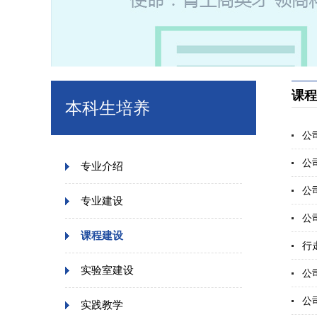
课程
本科生培养
公
公
专业介绍
公
专业建设
公
课程建设
行
实验室建设
公
公
实践教学