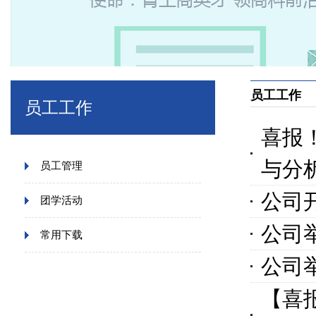
员工工作
员工工作
喜报
与分析
员工管理
公司
团学活动
公司
常用下载
公司
【喜报