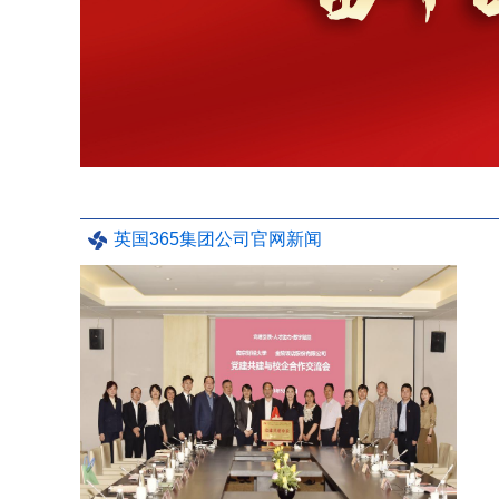
英国365集团公司官网新闻