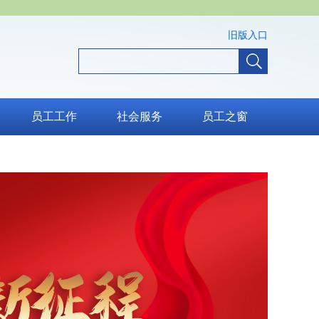
旧版入口
员工工作
社会服务
员工之窗