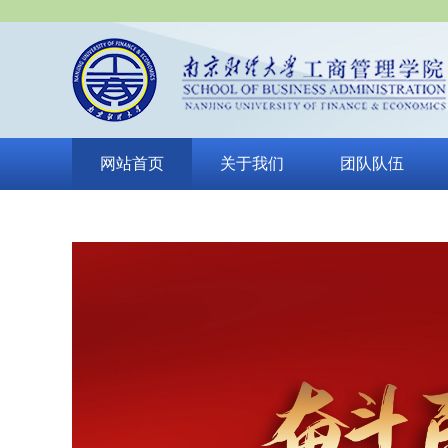
网站首页
关于我们
团队队伍
巡察公告